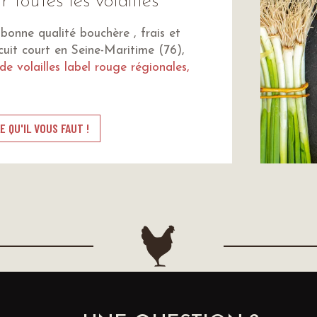
r toutes les volailles
bonne qualité bouchère , frais et
cuit court en Seine-Maritime (76),
de volailles label rouge régionales,
E QU'IL VOUS FAUT !